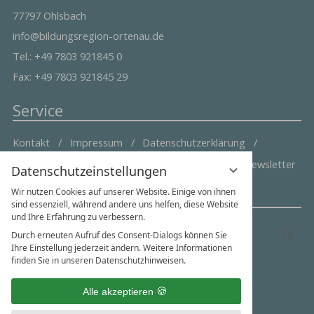
77797 Ohlsbach
info@bildungsregion-ortenau.de
Tel.: +49 7803 921845 0
Fax: +49 7803 921845 29
Service
Kontakt
Impressum
Datenschutzerklärung
Datenschutzeinstellungen
Vereinssatzung
Newsletter
Datenschutzeinstellungen
Wir nutzen Cookies auf unserer Website. Einige von ihnen
Suche & Social Media
sind essenziell, während andere uns helfen, diese Website
und Ihre Erfahrung zu verbessern.
Suchbegriff
Suc
Durch erneuten Aufruf des Consent-Dialogs können Sie
eingeben
Ihre Einstellung jederzeit ändern. Weitere Informationen
finden Sie in unseren Datenschutzhinweisen.
Alle akzeptieren