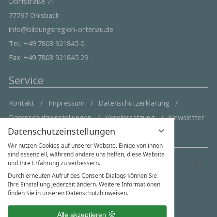
Dorfstraße 71
77797 Ohlsbach
info@bildungsregion-ortenau.de
Tel.: +49 7803 921845 0
Fax: +49 7803 921845 29
Service
Kontakt
Impressum
Datenschutzerklärung
Datenschutzeinstellungen
Vereinssatzung
Newsletter
Datenschutzeinstellungen
Suche & Social Media
Wir nutzen Cookies auf unserer Website. Einige von ihnen
sind essenziell, während andere uns helfen, diese Website
Suchbegriff
und Ihre Erfahrung zu verbessern.
Suc
eingeben
Durch erneuten Aufruf des Consent-Dialogs können Sie
Ihre Einstellung jederzeit ändern. Weitere Informationen
finden Sie in unseren Datenschutzhinweisen.
Alle akzeptieren