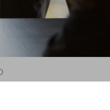
O
ERT WERDEN KÖNNTE
r konstruktive Kritik!
ung!