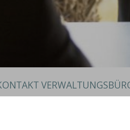
KONTAKT VERWALTUNGSBÜR
T, DASS ES NICHT NOCH VERBESS
o freuen wir uns über Ihre Anregungen, Ideen oder auch übe
men Sie Kontakt mit uns auf, wir stehen gerne zur Verfüg